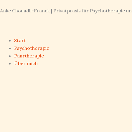
Zum
Anke Chouadli-Franck | Privatpraxis für Psychotherapie u
Inhalt
springen
Start
Psychotherapie
Paartherapie
Über mich